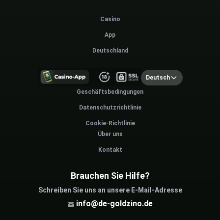
Casino
App
Deutschland
Deutsch
Geschäftsbedingungen
Datenschutzrichtlinie
Cookie-Richtlinie
Über uns
Kontakt
Brauchen Sie Hilfe?
Schreiben Sie uns an unsere E-Mail-
Adresse
info@de-goldzino.de